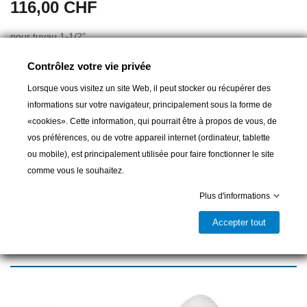
116,00 CHF
pour tuyau 1-1/2"
Contrôlez votre vie privée
Lorsque vous visitez un site Web, il peut stocker ou récupérer des
Ajouter au panier
informations sur votre navigateur, principalement sous la forme de
«cookies». Cette information, qui pourrait être à propos de vous, de

Dernier article en stock
vos préférences, ou de votre appareil internet (ordinateur, tablette
ou mobile), est principalement utilisée pour faire fonctionner le site
Partager
comme vous le souhaitez.
Plus d'informations
Accepter tout
16 autres produits dans la même
catégorie :