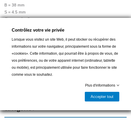
B = 38 mm
S = 4.5 mm
Ø trou = 6 x 5 mm
Contrôlez votre vie privée
Lorsque vous visitez un site Web, il peut stocker ou récupérer des
Ajouter au panier
informations sur votre navigateur, principalement sous la forme de
«cookies». Cette information, qui pourrait être à propos de vous, de

vos préférences, ou de votre appareil internet (ordinateur, tablette
Livrable et disponible en magasin
ou mobile), est principalement utilisée pour faire fonctionner le site
Partager
comme vous le souhaitez.
Plus d'informations
Accepter tout
16 autres produits dans la même
catégorie :