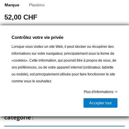
Marque
Plastimo
52,00 CHF
Collerette de rechange noir pour compas.
Contrôlez votre vie privée
Lorsque vous visitez un site Web, il peut stocker ou récupérer des
informations sur votre navigateur, principalement sous la forme de
Ajouter au panier
«cookies». Cette information, qui pourrait être à propos de vous, de
vos préférences, ou de votre appareil internet (ordinateur, tablette

Livrable et disponible en magasin
ou mobile), est principalement utilisée pour faire fonctionner le site
comme vous le souhaitez.
Partager
Plus d'informations
Accepter tout
11 autres produits dans la même
catégorie :