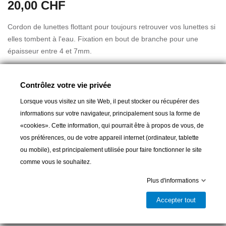
20,00 CHF
Cordon de lunettes flottant pour toujours retrouver vos lunettes si
elles tombent à l'eau. Fixation en bout de branche pour une
épaisseur entre 4 et 7mm.
Disponible en différentes couleurs fluo jaune ou orange (nous ne
Contrôlez votre vie privée
pouvons vous garantier la couleur livrée qui dépend du stock du
magasin).
Lorsque vous visitez un site Web, il peut stocker ou récupérer des
informations sur votre navigateur, principalement sous la forme de
«cookies». Cette information, qui pourrait être à propos de vous, de
vos préférences, ou de votre appareil internet (ordinateur, tablette
Ajouter au panier
ou mobile), est principalement utilisée pour faire fonctionner le site
comme vous le souhaitez.

Livrable et disponible en magasin
Plus d'informations
Partager
Accepter tout