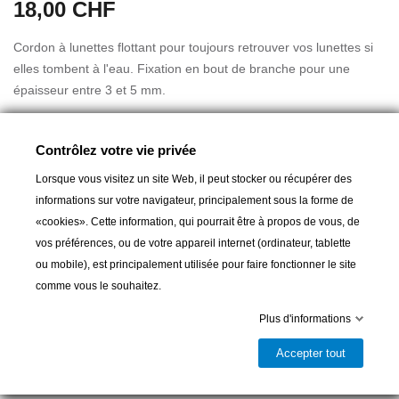
18,00 CHF
Cordon à lunettes flottant pour toujours retrouver vos lunettes si
elles tombent à l'eau. Fixation en bout de branche pour une
épaisseur entre 3 et 5 mm.
Disponible en différentes couleurs noir, bleu, jaune ou orange
Contrôlez votre vie privée
(nous ne pouvons vous garantier la couleur livrée qui dépend du
stock du magasin).
Lorsque vous visitez un site Web, il peut stocker ou récupérer des
informations sur votre navigateur, principalement sous la forme de
«cookies». Cette information, qui pourrait être à propos de vous, de
vos préférences, ou de votre appareil internet (ordinateur, tablette
Ajouter au panier
ou mobile), est principalement utilisée pour faire fonctionner le site
comme vous le souhaitez.

Livrable et disponible en magasin
Plus d'informations
Partager
Accepter tout