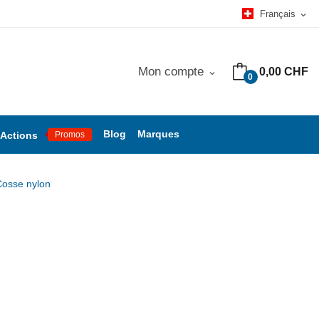
Français
expand_more
Mon compte
0,00 CHF
expand_more
0
Blog
Marques
Actions
Promos
Cosse nylon