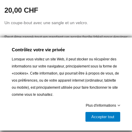
20,00 CHF
Un coupe-bout avec une sangle et un velcro.
Peut être rangé tout en gardant un accès facile Idéal pour équiper
votre gilet anti-impact
Contrôlez votre vie privée
Alliage métallique inoxydable
Lorsque vous visitez un site Web, il peut stocker ou récupérer des
informations sur votre navigateur, principalement sous la forme de
«cookies». Cette information, qui pourrait être à propos de vous, de
vos préférences, ou de votre appareil internet (ordinateur, tablette
Ajouter au panier
ou mobile), est principalement utilisée pour faire fonctionner le site
comme vous le souhaitez.

Livrable et disponible en magasin
Plus d'informations
Partager
Accepter tout