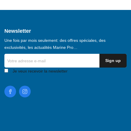
 :
Newsletter
orme)
Une fois par mois seulement: des offres spéciales, des
16"
exclusivités, les actualités Marine Pro…
Je veux recevoir la newsletter