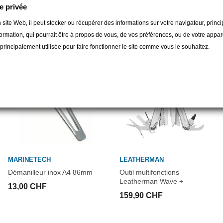
3. Coupe fil remplaçable
e privée
4. Cisailles / pince coupante
gorie :
 site Web, il peut stocker ou récupérer des informations sur votre navigateur, prin
5. Pince à sertir pour câble élect
ormation, qui pourrait être à propos de vous, de vos préférences, ou de votre apparei
6. Pince à dénuder
t principalement utilisée pour faire fonctionner le site comme vous le souhaitez.
7. Couteau 420HC
8. Couteau cranté 420HC
9. Scie
10. Ciseaux actionnés par ressor
11. Règle (19cm)
12. Ouvre boîtes
13. Décapsuleur
14. Lime à bois / métal
15. Lime diamantée
16. Adaptateur grand embout
MARINETECH
LEATHERMAN
17. Adaptateur petit embout
Démanilleur inox A4 86mm
Outil multifonctions
18. Tournevis moyen
Leatherman Wave +
13,00 CHF
159,90 CHF
DONNEES TECHNIQUES :
Coloris : acier