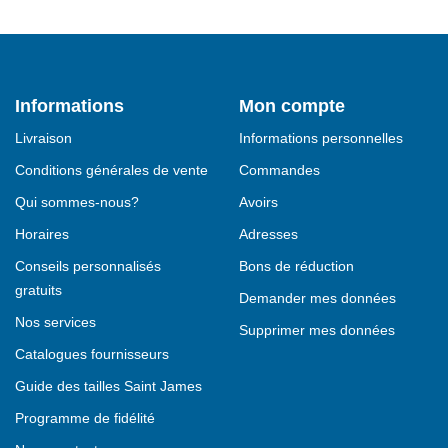
Longueur outil (cm) : 10
Longueur lame (cm) : 7.37
Poids (g) : 241
Informations
Mon compte
Livré avec 2 embouts réversibles
Tournevis optique (plat et crucif
Livraison
Informations personnelles
Cruciforme n°1-2 et tournevis 3/
Conditions générales de vente
Commandes
1 étui nylon
Qui sommes-nous?
Avoirs
Garantie 25 ans
Horaires
Adresses
Conseils personnalisés
Bons de réduction
gratuits
Demander mes données
Nos services
Supprimer mes données
Catalogues fournisseurs
Guide des tailles Saint James
Programme de fidélité