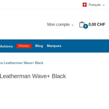
Français
expand_more
Mon compte
0,00 CHF
expand_more
0
Blog
Marques
Actions
Promos
ions Leatherman Wave+ Black
ns Leatherman Wave+ Black