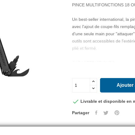
PINCE MULTIFONCTIONS 18 O
Un best-seller international, la p
avec l'ajout de coupe-fils rempla
d'une seule main pour "attaquer"
outils sont accessibles de l'extéri
plié et fermé.
CARACTERISTIQUES :
Acier inoxydable
Outils accessibles par l'extérieur
Lames accessibles de l'extérieur
Ajouter
Utilisable d'une seule main
illet pour cordon inclus

Livrable et disponible en
Partager
18 outils :
1. Pinces à bec effilé
2. Pinces normales