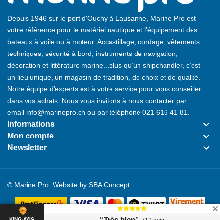
Depuis 1946 sur le port d'Ouchy à Lausanne, Marine Pro est
votre référence pour le matériel nautique et l’équipement des
bateaux à voile ou à moteur. Accastillage, cordage, vêtements
techniques, sécurité à bord, instruments de navigation,
décoration et littérature marine...plus qu’un shipchandler, c’est
un lieu unique, un magasin de tradition, de choix et de qualité.
Notre équipe d’experts est à votre service pour vous conseiller
dans vos achats. Nous vous invitons à nous contacter par
email
info@marinepro.ch
ou par téléphone
021 616 41 81
.
keyboard_arrow_down
Informations
keyboard_arrow_down
Mon compte
keyboard_arrow_down
Newsletter
© Marine Pro. Website by
SBA Concept
“Très bien”
712 avis
KING-AVIS