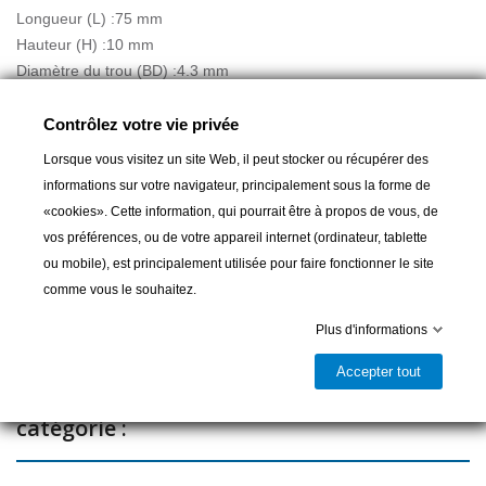
Longueur (L) :75 mm
Hauteur (H) :10 mm
Diamètre du trou (BD) :4.3 mm
Largeur (B) :56 mm
Contrôlez votre vie privée
Lorsque vous visitez un site Web, il peut stocker ou récupérer des
informations sur votre navigateur, principalement sous la forme de
Ajouter au panier
«cookies». Cette information, qui pourrait être à propos de vous, de
vos préférences, ou de votre appareil internet (ordinateur, tablette

Dernier article en stock
ou mobile), est principalement utilisée pour faire fonctionner le site
comme vous le souhaitez.
Partager
Plus d'informations
Accepter tout
16 autres produits dans la même
catégorie :