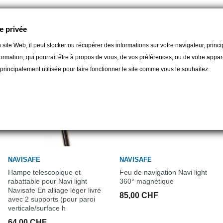
Pour en savoir plus voir la vid
orie :
e privée
 site Web, il peut stocker ou récupérer des informations sur votre navigateur, prin
ormation, qui pourrait être à propos de vous, de vos préférences, ou de votre apparei
t principalement utilisée pour faire fonctionner le site comme vous le souhaitez.
NAVISAFE
NAVISAFE
Hampe telescopique et
Feu de navigation Navi light
rabattable pour Navi light
360° magnétique
Navisafe En alliage léger livré
85,00 CHF
avec 2 supports (pour paroi
verticale/surface h
64,00 CHF