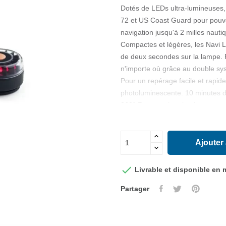
Dotés de LEDs ultra-lumineuse
72 et US Coast Guard pour pouvoi
navigation jusqu'à 2 milles nauti
Compactes et légères, les Navi Li
de deux secondes sur la lampe. Pr
n'importe où grâce au double sy
Pour un repérage facile et rapide
photoluminescente. 10 minutes de
360° Rescue photoluminescente 
CARACTERISTIQUES
Lampes homologuées IMO COL
Ajouter
Etanches à 20 m.
Flottantes, lumière vers le haut (

Livrable et disponible en
Dimensions : Hauteur 35 mm; Ø
Partager
Poids (avec piles et aimant) : 155
Alimentation : 3 piles AAA (non f
Livrées avec double support magn