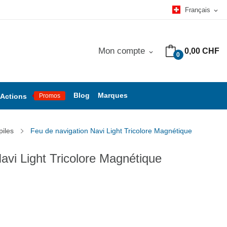
Français
expand_more
Mon compte
0,00 CHF
expand_more
0
Blog
Marques
Actions
Promos
piles
Feu de navigation Navi Light Tricolore Magnétique
avi Light Tricolore Magnétique