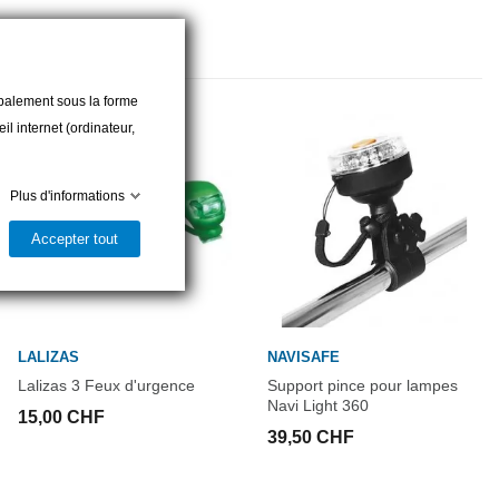
éo https://www.youtube.com/watch?v=lFYE5T4V5tA
cipalement sous la forme
l internet (ordinateur,
Plus d'informations
Accepter tout
LALIZAS
NAVISAFE
Lalizas 3 Feux d'urgence
Support pince pour lampes
Navi Light 360
15,00 CHF
39,50 CHF