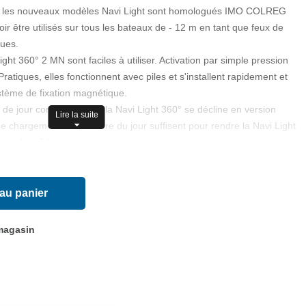
s, les nouveaux modèles Navi Light sont homologués IMO COLREG
r être utilisés sur tous les bateaux de - 12 m en tant que feux de
ques.
ght 360° 2 MN sont faciles à utiliser. Activation par simple pression
atiques, elles fonctionnent avec piles et s'installent rapidement et
stème de fixation magnétique.
 de jour comme de nuit, la Navi Light 360° se décline en version
Lire la suite
 chargement à la lumière du jour suffisent pour rendre la Navi Light
pendant 8 heures.
REG 72 pour 2 MN
 au panier
sans la fixation aimantée).
 magasin
 50 mm.
 g.
ournies)
étique, vis de fixation et 3 dragonnes.