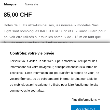
Marque
Navisafe
85,00 CHF
Dotés de LEDs ultra-lumineuses, les nouveaux modèles Navi
Light sont homologués IMO COLREG 72 et US Coast Guard pour
pouvoir être utilisés sur tous les bateaux de - 12 m en tant que
feux de navigation jusqu'à 2 milles nautiques.
Contrôlez votre vie privée
Compactes et légères, les Navi Light 360° 2 MN sont faciles à
utiliser. Activation par simple pression de deux secondes sur la
Lorsque vous visitez un site Web, il peut stocker ou récupérer des
Lire la suite
lampe. Pratiques, elles fonctionnent avec piles et s'installent
informations sur votre navigateur, principalement sous la forme de
rapidement et n'importe où grâce au double système de fixation
«cookies». Cette information, qui pourrait être à propos de vous, de
magnétique.
vos préférences, ou de votre appareil internet (ordinateur, tablette
ou mobile), est principalement utilisée pour faire fonctionner le site
Pour un repérage facile et rapide de jour comme de nuit, la Navi
Ajouter au panier
comme vous le souhaitez.
Light 360° se décline en version photoluminescente. 10 minutes
Plus d'informations
de chargement à la lumière du jour suffisent pour rendre la Navi

Livrable et disponible en magasin
Light 360° Rescue photoluminescente pendant 8 heures.
Accepter tout