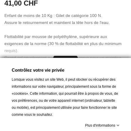
41,00 CHF
Enfant de moins de 10 Kg : Gilet de catégorie 100 N.
Assure le retournement et maintient la tête hors de l'eau.
Flottabilité par mousse de polyéthylène, supérieure aux
exigences de la norme (30 % de flottabilité en plus du minimum
requis).
Grand col enveloppant avec flottabilité accrue pour un maintien
Lire la suite
idéal de la tête.
Contrôlez votre vie privée
Sangle sous-cutale.
Lorsque vous visitez un site Web, il peut stocker ou récupérer des
Pour votre p'tit mousse... gilet gonflable ou gilet mousse ?
informations sur votre navigateur, principalement sous la forme de
«cookies». Cette information, qui pourrait être à propos de vous, de
A partir de :
41,00 CHF
Les 2 types de gilets répondent aux exigences fixées par la
vos préférences, ou de votre appareil internet (ordinateur, tablette
norme CE ; ils assurent tous les deux le retournement et
ou mobile), est principalement utilisée pour faire fonctionner le site
soutiennent efficacement la tête hors de l'eau.
comme vous le souhaitez.
Ajouter au panier
 Le gilet gonflable pour enfants est systématiquement à gonflage
Plus d'informations
automatique ; même si l'enfant tombe à l'eau inconscient ou ne