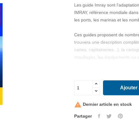
Les guide Imray sont l'adaptatio
IMRAY, référence mondiale dans l
les ports, les marinas et les no
Ces guides proposent de nombreus
trouvera une description complète
cartes, capitaineries...), la cart
mouillages, les équipements ou en
Ce volume couvre une zone allan
200 ports et mouillages, 272 phot
Ajouter

Dernier article en stock
Partager