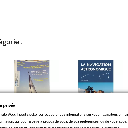
gorie :
e privée
 site Web, il peut stocker ou récupérer des informations sur votre navigateur, prin
ormation, qui pourrait être à propos de vous, de vos préférences, ou de votre apparei
BOSCO YACHTING
VAGNON