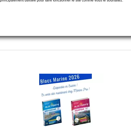
t principalement utilisée pour faire fonctionner le site comme vous le souhaitez.
Carte des 3 lacs Neuchâtel,
La navigation astronomique,
Bienne et Morat
Vagnon
35,00 CHF
23,00 CHF