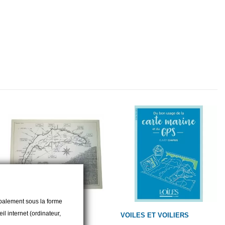
cipalement sous la forme
l internet (ordinateur,
MARINE PRO
VOILES ET VOILIERS