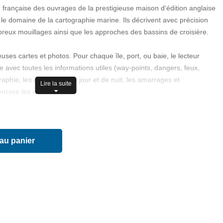
n française des ouvrages de la prestigieuse maison d'édition anglaise
e domaine de la cartographie marine. Ils décrivent avec précision
mbreux mouillages ainsi que les approches des bassins de croisière.
es cartes et photos. Pour chaque île, port, ou baie, le lecteur
 avec toutes les informations utiles (way-points, dangers, feux,
ographie, les approches de jour et de nuit, les amarrages et
Lire la suite
core les visites à faire.
t de la Gironde à la Corogne.
os, informations pratiques et touristiques.
 au panier