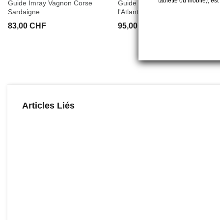
tablette ou mobile), es
Guide Imray Vagnon Corse
Guide Imray Vagnon, Iles de
Sardaigne
l'Atlantique
83,00 CHF
95,00 CHF
Articles Liés