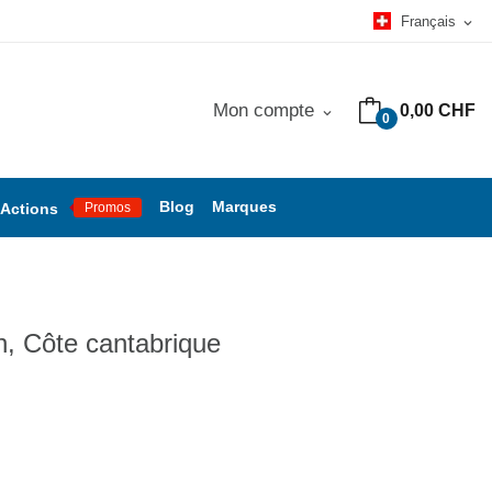
Français
expand_more
Mon compte
0,00 CHF
expand_more
0
Blog
Marques
Actions
Promos
, Côte cantabrique