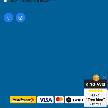
Je veux recevoir la newsletter
KING-AVIS
4.9 / 5
“Très bien”
712 avis