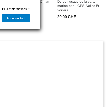
Carte des vents du lac Léman
Du bon usage de la carte
1967
marine et du GPS, Voiles Et
Plus d'informations
Voiliers
19,00 CHF
29,00 CHF
Accepter tout