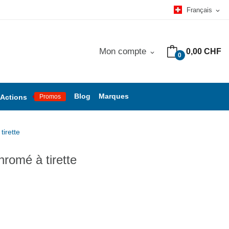
Français
expand_more
Mon compte
0,00 CHF
expand_more
0
Blog
Marques
Actions
Promos
tirette
chromé à tirette