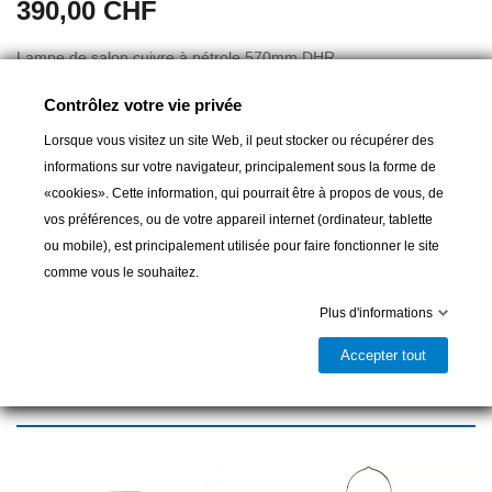
390,00 CHF
Lampe de salon cuivre à pétrole 570mm DHR
Contrôlez votre vie privée
Lorsque vous visitez un site Web, il peut stocker ou récupérer des
Ajouter au panier
informations sur votre navigateur, principalement sous la forme de
«cookies». Cette information, qui pourrait être à propos de vous, de

Dernier article en stock
vos préférences, ou de votre appareil internet (ordinateur, tablette
ou mobile), est principalement utilisée pour faire fonctionner le site
Partager
comme vous le souhaitez.
Plus d'informations
Accepter tout
16 autres produits dans la même
catégorie :