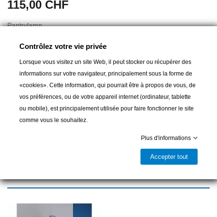
115,00 CHF
Pantrylamp
Contrôlez votre vie privée
Lorsque vous visitez un site Web, il peut stocker ou récupérer des
Ajouter au panier
informations sur votre navigateur, principalement sous la forme de
«cookies». Cette information, qui pourrait être à propos de vous, de

Livrable et disponible en magasin
vos préférences, ou de votre appareil internet (ordinateur, tablette
ou mobile), est principalement utilisée pour faire fonctionner le site
Partager
comme vous le souhaitez.
Plus d'informations
Accepter tout
16 autres produits dans la même
catégorie :