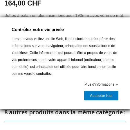
164,00 CHF
Boîtes à palan en aluminium longueur 190mm avec vérin de mât,
plage de réglage 62mm.La largeur de la plaque noire est de
Contrôlez votre vie privée
89mm
Lorsque vous visitez un site Web, il peut stocker ou récupérer des
informations sur votre navigateur, principalement sous la forme de
«cookies». Cette information, qui pourrait être à propos de vous, de
Ajouter au panier
vos préférences, ou de votre appareil internet (ordinateur, tablette
ou mobile), est principalement utilisée pour faire fonctionner le site

Dernier article en stock
comme vous le souhaitez.
Partager
Plus d'informations
Accepter tout
8 autres produits dans la même catégorie :