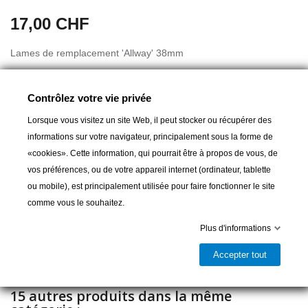
17,00 CHF
Lames de remplacement 'Allway' 38mm
Contrôlez votre vie privée
Lorsque vous visitez un site Web, il peut stocker ou récupérer des
informations sur votre navigateur, principalement sous la forme de
«cookies». Cette information, qui pourrait être à propos de vous, de
Ajouter au panier
vos préférences, ou de votre appareil internet (ordinateur, tablette
ou mobile), est principalement utilisée pour faire fonctionner le site

Livrable et disponible en magasin
comme vous le souhaitez.
Partager
Plus d'informations
Accepter tout
15 autres produits dans la même