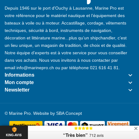
Depuis 1946 sur le port d'Ouchy à Lausanne, Marine Pro est
votre référence pour le matériel nautique et l’équipement des
bateaux à voile ou à moteur. Accastillage, cordage, vêtements
techniques, sécurité à bord, instruments de navigation,
décoration et littérature marine...plus qu’un shipchandler, c’est
un lieu unique, un magasin de tradition, de choix et de qualité.
Notre équipe d’experts est à votre service pour vous conseiller
dans vos achats. Nous vous invitons à nous contacter par
email
info@marinepro.ch
ou par téléphone
021 616 41 81
.
keyboard_arrow_down
Informations
keyboard_arrow_down
Mon compte
keyboard_arrow_down
Newsletter
© Marine Pro. Website by
SBA Concept
“Très bien”
712 avis
KING-AVIS