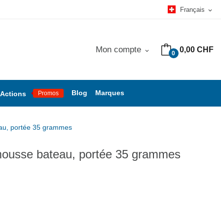
Français
expand_more
Mon compte
0,00 CHF
expand_more
0
Blog
Marques
Actions
Promos
eau, portée 35 grammes
t mousse bateau, portée 35 grammes