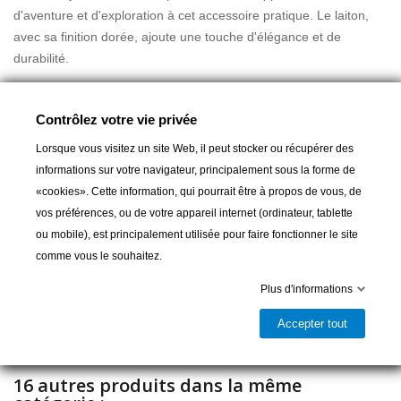
d'aventure et d'exploration à cet accessoire pratique. Le laiton,
avec sa finition dorée, ajoute une touche d'élégance et de
durabilité.
Un porte-clés de ce type pourrait être un excellent cadeau pour
Lire la suite
Contrôlez votre vie privée
les amateurs de voile, les passionnés de l'océan ou ceux qui
apprécient simplement les objets de qualité avec une esthétique
Lorsque vous visitez un site Web, il peut stocker ou récupérer des
distinctive. En plus de son aspect décoratif, il serait également
informations sur votre navigateur, principalement sous la forme de
utile pour garder vos clés organisées et à portée de main.
«cookies». Cette information, qui pourrait être à propos de vous, de
Ajouter au panier
vos préférences, ou de votre appareil internet (ordinateur, tablette
ou mobile), est principalement utilisée pour faire fonctionner le site

comme vous le souhaitez.
Livrable et disponible en magasin
Plus d'informations
Partager
Accepter tout
16 autres produits dans la même