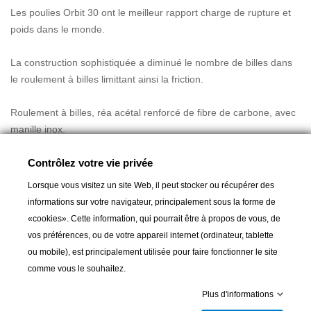
Les poulies Orbit 30 ont le meilleur rapport charge de rupture et
poids dans le monde.
La construction sophistiquée a diminué le nombre de billes dans
le roulement à billes limittant ainsi la friction.
Roulement à billes, réa acétal renforcé de fibre de carbone, avec
manille inox.
Réas: Ø 30 mm
Contrôlez votre vie privée
Pour cordages jusqu'à: Ø 8 mm
Lorsque vous visitez un site Web, il peut stocker ou récupérer des
Poids: 124 g
informations sur votre navigateur, principalement sous la forme de
Charge de travail / rupture: 550 / 1100 kg
«cookies». Cette information, qui pourrait être à propos de vous, de
vos préférences, ou de votre appareil internet (ordinateur, tablette
ou mobile), est principalement utilisée pour faire fonctionner le site
comme vous le souhaitez.
Ajouter au panier
Plus d'informations