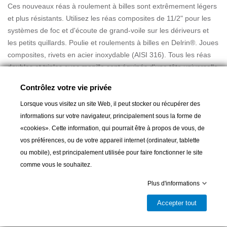
Ces nouveaux réas à roulement à billes sont extrêmement légers
et plus résistants. Utilisez les réas composites de 11/2" pour les
systèmes de foc et d'écoute de grand-voile sur les dériveurs et
les petits quillards. Poulie et roulements à billes en Delrin®. Joues
composites, rivets en acier inoxydable (AISI 316). Tous les réas
doubles et triples avec manille sont équipés d'une tête universelle
à 3 voies.
Lire la suite
Contrôlez votre vie privée
Réas Ø38mm et 22mm.
Lorsque vous visitez un site Web, il peut stocker ou récupérer des
Pour cordage Ø8mm
informations sur votre navigateur, principalement sous la forme de
Hauteur : 108 mm
«cookies». Cette information, qui pourrait être à propos de vous, de
Poids: 58g
vos préférences, ou de votre appareil internet (ordinateur, tablette
Ajouter au panier
Charge de rupture : 600 Kg
ou mobile), est principalement utilisée pour faire fonctionner le site
Charge de travail : 260 Kg
comme vous le souhaitez.

Livrable et disponible en magasin
Plus d'informations
Partager
Accepter tout