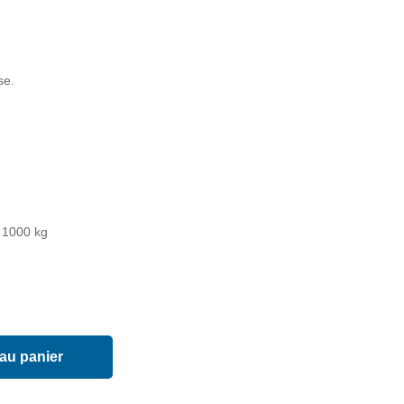
se.
/ 1000 kg
 au panier