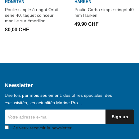
RONSTAN
HARKEN
Poulie simple à ringot Orbit
Poulie Carbo simple+ringot 40
série 40, taquet coinceur,
mm Harken
manille sur émerillon
49,90 CHF
80,00 CHF
Newsletter
Une fois par mois seulement: des offres spéciales, des
exclusivités, les actualités Marine Pro…
Je veux recevoir la newsletter