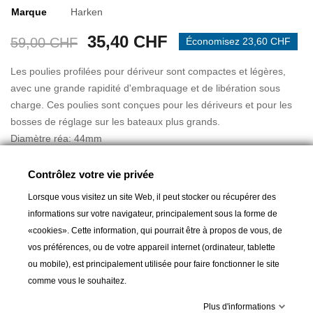
Marque
Harken
35,40 CHF
59,00 CHF
Économisez 23,60 CHF
Les poulies profilées pour dériveur sont compactes et légères,
avec une grande rapidité d'embraquage et de libération sous
charge. Ces poulies sont conçues pour les dériveurs et pour les
bosses de réglage sur les bateaux plus grands.
Diamètre réa: 44mm
Longueur: 114mm
Poids:113gr
Contrôlez votre vie privée
Diamètre manille: 5mm
Lorsque vous visitez un site Web, il peut stocker ou récupérer des
Diamètre max cordage: 10mm
informations sur votre navigateur, principalement sous la forme de
Charge de travail max: 159kg
«cookies». Cette information, qui pourrait être à propos de vous, de
Charge de rupture: 907kg
vos préférences, ou de votre appareil internet (ordinateur, tablette
ou mobile), est principalement utilisée pour faire fonctionner le site
comme vous le souhaitez.
Ajouter au panier
Plus d'informations