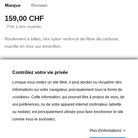
Marque
Ronstan
159,00 CHF
Prêt à être expédié
Roulement à billes, réa nylon renforcé de fibre de carbone,
manille en inox sur émerillon.
Réa: Ø 55 mm
Pour cordages jusqu'à: Ø 10 mm
Contrôlez votre vie privée
Poids: 280 g
Lorsque vous visitez un site Web, il peut stocker ou récupérer des
Charge de travail / rupture: 1000 / 2000 kg
informations sur votre navigateur, principalement sous la forme de
«cookies». Cette information, qui pourrait être à propos de vous, de
vos préférences, ou de votre appareil internet (ordinateur, tablette
ou mobile), est principalement utilisée pour faire fonctionner le site
Ajouter au panier
comme vous le souhaitez.
Plus d'informations

Prêt à être expédié