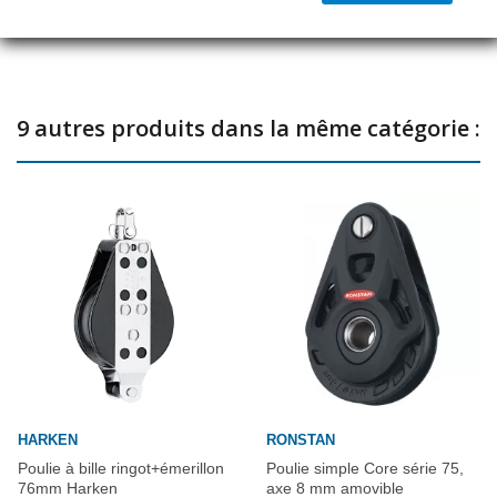
Partager
Roulement à billes en acétal combiné avec palier lisse.
Réa: Ø 75 mm
Pour cordages jusqu'à: Ø 14 mm
9 autres produits dans la même catégorie :
Poids: 506 g
Charge de travail / rupture: 1500 / 3000 kg
HARKEN
RONSTAN
Poulie à bille ringot+émerillon
Poulie simple Core série 75,
76mm Harken
axe 8 mm amovible