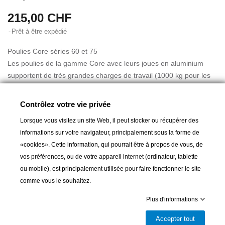
215,00 CHF
Prêt à être expédié
Poulies Core séries 60 et 75
Les poulies de la gamme Core avec leurs joues en aluminium
supportent de très grandes charges de travail (1000 kg pour les
poulies 60 mm et 1500 kg pour les poulies de 75 mm). Elles sont
prévues pour une utilisation multiple sur des bateaux jusqu'à 13
Contrôlez votre vie privée
m resp. 14 m.
Lorsque vous visitez un site Web, il peut stocker ou récupérer des
Lire la suite
informations sur votre navigateur, principalement sous la forme de
«cookies». Cette information, qui pourrait être à propos de vous, de
Leur roulement à billes en acétal garantit une friction minimale
vos préférences, ou de votre appareil internet (ordinateur, tablette
pour les charges dynamiques et les charges plus élevées sont
ou mobile), est principalement utilisée pour faire fonctionner le site
supportées par un palier lisse
comme vous le souhaitez.
Ajouter au panier
Les poulies Core constituent une bonne alternative aux poulies
Plus d'informations
traditionnelles à palier lisse.

Prêt à être expédié
Accepter tout