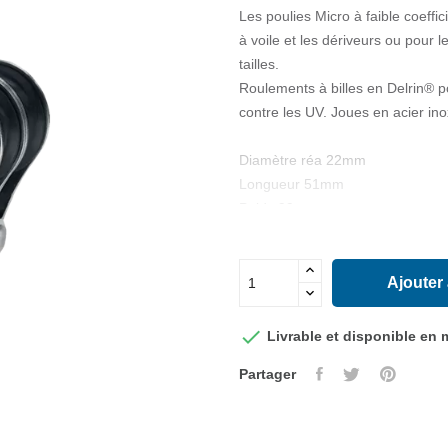
Les poulies Micro à faible coeffic
à voile et les dériveurs ou pour 
tailles.
Roulements à billes en Delrin® 
contre les UV. Joues en acier in
Diamètre réa 22mm
Longueur 51mm
Poids 99 gr
Diamètre max cordage 6mm
Charge de travail max 227 kg
Charge de rupture 544kg
Ajouter

Livrable et disponible en
Partager