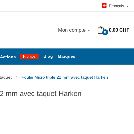
Français
expand_more
Mon compte
0,00 CHF
expand_more
0
Blog
Marques
Actions
Promos
taquet
Poulie Micro triple 22 mm avec taquet Harken
 22 mm avec taquet Harken