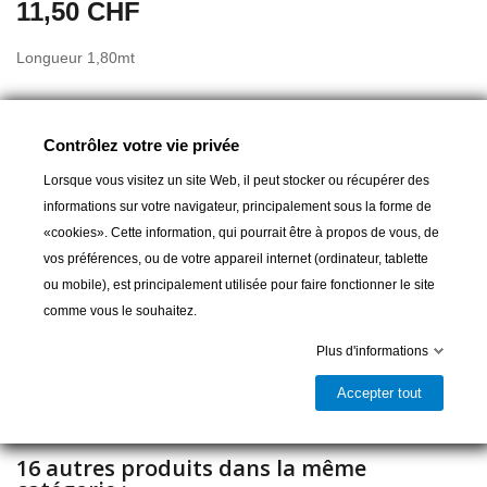
11,50 CHF
Longueur 1,80mt
Contrôlez votre vie privée
A partir de :
6,00 CHF
Lorsque vous visitez un site Web, il peut stocker ou récupérer des
informations sur votre navigateur, principalement sous la forme de
«cookies». Cette information, qui pourrait être à propos de vous, de
Ajouter au panier
vos préférences, ou de votre appareil internet (ordinateur, tablette
ou mobile), est principalement utilisée pour faire fonctionner le site

comme vous le souhaitez.
Livrable et disponible en magasin
Plus d'informations
Partager
Accepter tout
16 autres produits dans la même