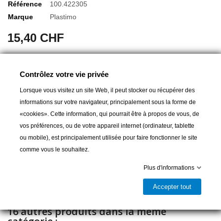
Référence
100.422305
Marque
Plastimo
15,40 CHF
Jonction mâle/mâle 20x27
Pour tuyau Ø19 mm
Contrôlez votre vie privée
Lorsque vous visitez un site Web, il peut stocker ou récupérer des
informations sur votre navigateur, principalement sous la forme de
«cookies». Cette information, qui pourrait être à propos de vous, de
Ajouter au panier
vos préférences, ou de votre appareil internet (ordinateur, tablette
ou mobile), est principalement utilisée pour faire fonctionner le site

Livrable et disponible en magasin
comme vous le souhaitez.
Partager
Plus d'informations
Accepter tout
16 autres produits dans la même