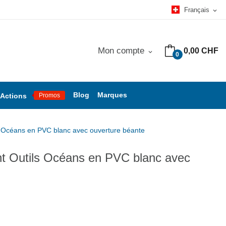
Français
expand_more
Mon compte
0,00 CHF
expand_more
0
Blog
Marques
Actions
Promos
 Océans en PVC blanc avec ouverture béante
t Outils Océans en PVC blanc avec