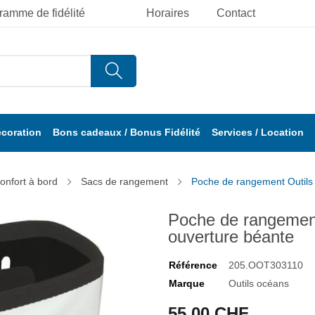
ramme de fidélité
Horaires
Contact
écoration
Bons cadeaux / Bonus Fidélité
Services / Location
onfort à bord
Sacs de rangement
Poche de rangement Outils
Poche de rangemen
ouverture béante
Référence
205.OOT303110
Marque
Outils océans
55,00 CHF