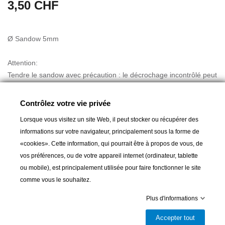
3,50 CHF
Ø Sandow 5mm
Attention:
Tendre le sandow avec précaution : le décrochage incontrôlé peut
causer de graves blessures.
Ne pas tendre au-delà de 75 % de la longueur au repos.
Contrôlez votre vie privée
Ne pas tendre le sandow dans l'axe du visage.
Lorsque vous visitez un site Web, il peut stocker ou récupérer des
informations sur votre navigateur, principalement sous la forme de
«cookies». Cette information, qui pourrait être à propos de vous, de
vos préférences, ou de votre appareil internet (ordinateur, tablette
ou mobile), est principalement utilisée pour faire fonctionner le site
comme vous le souhaitez.
Ajouter au panier
Plus d'informations

Livrable et disponible en magasin
Accepter tout