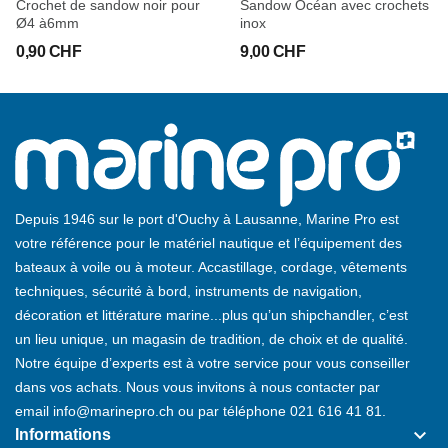
Crochet de sandow noir pour
Sandow Océan avec crochets
Ø4 à6mm
inox
0,90 CHF
9,00 CHF
Depuis 1946 sur le port d'Ouchy à Lausanne, Marine Pro est
votre référence pour le matériel nautique et l’équipement des
bateaux à voile ou à moteur. Accastillage, cordage, vêtements
techniques, sécurité à bord, instruments de navigation,
décoration et littérature marine...plus qu’un shipchandler, c’est
un lieu unique, un magasin de tradition, de choix et de qualité.
Notre équipe d’experts est à votre service pour vous conseiller
dans vos achats. Nous vous invitons à nous contacter par
email
info@marinepro.ch
ou par téléphone
021 616 41 81
.
keyboard_arrow_down
Informations