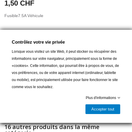
1,50 CHF
Fusible7.5A Véhicule
Contrôlez votre vie privée
A partir de :
1,50 CHF
Lorsque vous visitez un site Web, il peut stocker ou récupérer des
informations sur votre navigateur, principalement sous la forme de
«cookies». Cette information, qui pourrait être à propos de vous, de
Ajouter au panier
vos préférences, ou de votre appareil internet (ordinateur, tablette
ou mobile), est principalement utilisée pour faire fonctionner le site

Livrable et disponible en magasin
comme vous le souhaitez.
Partager
Plus d'informations
Accepter tout
16 autres produits dans la même