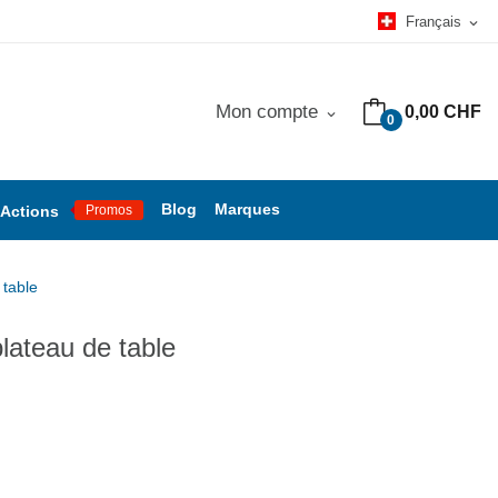
Français
expand_more
Mon compte
0,00 CHF
expand_more
0
Blog
Marques
Actions
Promos
 table
plateau de table