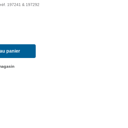
u réf. 197241 & 197292
 au panier
 magasin