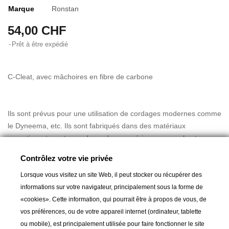
Marque
Ronstan
54,00 CHF
Prêt à être expédié
C-Cleat, avec mâchoires en fibre de carbone
Ils sont prévus pour une utilisation de cordages modernes comme
le Dyneema, etc. Ils sont fabriqués dans des matériaux
garantissant une tenue du cordage supérieure, une robustesse
extraordinaire et une usure minimale, aussi bien du cordage que
Contrôlez votre vie privée
des mâchoires.
Lorsque vous visitez un site Web, il peut stocker ou récupérer des
Dimensions: 88 x 41 x 35 mm
informations sur votre navigateur, principalement sous la forme de
Entraxe: 51 mm
«cookies». Cette information, qui pourrait être à propos de vous, de
Vis: Ø 6 mm
vos préférences, ou de votre appareil internet (ordinateur, tablette
Charge de rupture: 460 kg
ou mobile), est principalement utilisée pour faire fonctionner le site