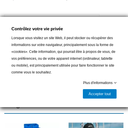
Contrôlez votre vie privée
Lorsque vous visitez un site Web, il peut stocker ou récupérer des
Ajouter au panier
informations sur votre navigateur, principalement sous la forme de
«cookies». Cette information, qui pourrait être à propos de vous, de

Dernier article en stock
vos préférences, ou de votre appareil internet (ordinateur, tablette
ou mobile), est principalement utilisée pour faire fonctionner le site
Partager
comme vous le souhaitez.
Plus d'informations
Accepter tout
16 autres produits dans la même
catégorie :