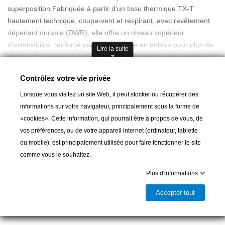
superposition.Fabriquée à partir d'un tissu thermique TX-T
hautement technique, coupe-vent et respirant, avec revêtement
déperlant durable (DWR), elle offre un niveau supérieur
d'extensibilité, renforcé par une doublure en polaire pour plus de
Lire la suite
chaleur. La coupe peut être personnalisée grâce aux poignets, à
l'ourlet et à la capuche entièrement réglables. Il est doté de
Contrôlez votre vie privée
poches doublées en polaire et d'une poche poitrine accessible.
Lorsque vous visitez un site Web, il peut stocker ou récupérer des
" Matière thermo-extensible avec revêtement DWR TX-T
informations sur votre navigateur, principalement sous la forme de
" Membrane coupe-vent et respirante
«cookies». Cette information, qui pourrait être à propos de vous, de
" Coupe protectrice et entièrement réglable
vos préférences, ou de votre appareil internet (ordinateur, tablette
Ajouter au panier
" Poches doublées en polaire
ou mobile), est principalement utilisée pour faire fonctionner le site
" Système d'ajustement à oeillets autobloquants
comme vous le souhaitez.

Livrable et disponible en magasin
Plus d'informations
Partager
Accepter tout