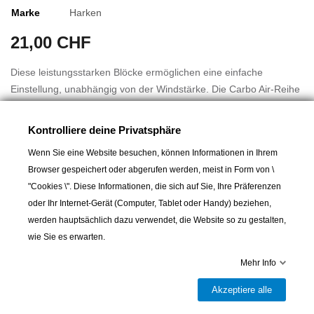
Marke
Harken
21,00 CHF
Diese leistungsstarken Blöcke ermöglichen eine einfache
Einstellung, unabhängig von der Windstärke. Die Carbo Air-Reihe
besteht aus robustem, verstärktem Verbundmaterial und ist in
einer Vielzahl von Modellen von 18 bis 75 mm erhältlich, um sich
Kontrolliere deine Privatsphäre
an alle Segelboote anzupassen: Einfach-, Doppel-, Dreifach-,
Wenn Sie eine Website besuchen, können Informationen in Ihrem
Vierfach-, Fünffach-, Ratschen-, Geigen- und Transfil-
Browser gespeichert oder abgerufen werden, meist in Form von \
Befestigungsblöcke. Diese Blöcke sind ideal für die Groß-, Fock-
Mehr lesen
"Cookies \". Diese Informationen, die sich auf Sie, Ihre Präferenzen
und Spinnakerschoten von Jollen und Regattabooten sowie für
oder Ihr Internet-Gerät (Computer, Tablet oder Handy) beziehen,
die Trimmschoten von Booten jeder Größe.
werden hauptsächlich dazu verwendet, die Website so zu gestalten,
Widerstandsfähig und leicht
wie Sie es erwarten.
-Hergestellt aus faserverstärktem Verbundmaterial, das
gleichzeitig stark, zuverlässig und leicht ist.
In den Warenkorb
Mehr Info
-Durchbrochenes Design, das alle überflüssigen Materialien
Akzeptiere alle
eliminiert und das Gewicht reduziert.

Letzter Artikel auf Lager
Beständig gegen Sonne, Salz und Zeit.