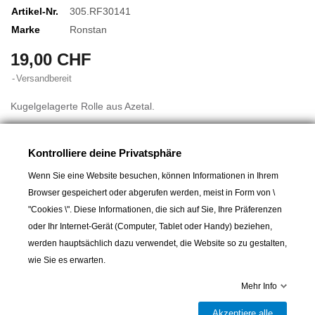
Artikel-Nr.
305.RF30141
Marke
Ronstan
19,00 CHF
Versandbereit
Kugelgelagerte Rolle aus Azetal.
Kontrolliere deine Privatsphäre
Höhe über alles: 65 mm
Rollen: Ø 30 mm
Wenn Sie eine Website besuchen, können Informationen in Ihrem
Für Tau bis: Ø 8 mm
Browser gespeichert oder abgerufen werden, meist in Form von \
Gewicht: 38 g
"Cookies \". Diese Informationen, die sich auf Sie, Ihre Präferenzen
Arbeitslast / Bruchlast: 300 / 750 kg
oder Ihr Internet-Gerät (Computer, Tablet oder Handy) beziehen,
werden hauptsächlich dazu verwendet, die Website so zu gestalten,
wie Sie es erwarten.
Mehr Info
In den Warenkorb
Akzeptiere alle