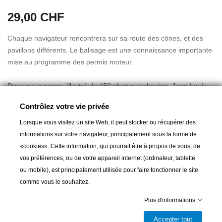
29,00 CHF
Chaque navigateur rencontrera sur sa route des cônes, et des
pavillons différents. Le balisage est une connaissance importante
mise au programme des permis moteur.
Dans cet ouvrage, illustré de 150 photos et dessins, Jean-Louis
Guéry a retranscrit tout ce qu'il faut savoir sur le balisage, les
Contrôlez votre vie privée
signaux des navires, les phares et les feux. De jour comme de
Lire la suite
nuit, qu'ils soient sonores, visuels ou lumineux , vous trouverez
Lorsque vous visitez un site Web, il peut stocker ou récupérer des
dans cet ouvrage les informations nécessaire pour identifier les
informations sur votre navigateur, principalement sous la forme de
différents signaux que vous rencontrerez.
«cookies». Cette information, qui pourrait être à propos de vous, de
vos préférences, ou de votre appareil internet (ordinateur, tablette
INTRODUCTION
Ajouter au panier
ou mobile), est principalement utilisée pour faire fonctionner le site
comme vous le souhaitez.
L'HISOITRE DU BALISAGE

Livrable et disponible en magasin
Plus d'informations
Partager
CHAPITRE 1. Balisage des dangers
Accepter tout