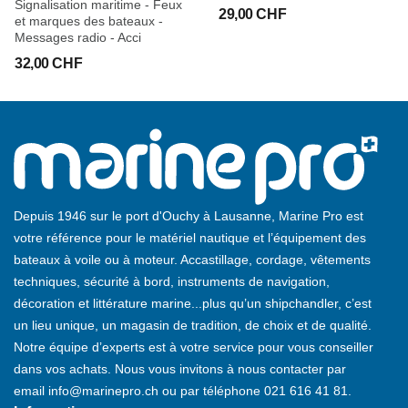
Signalisation maritime - Feux
29,00 CHF
Les caractéristiques des feux
et marques des bateaux -
Messages radio - Acci
Les différents types de feux
Les feux de secteurs
32,00 CHF
Des feux pour suivre des routes précises
Les feux et la carte marine
Etude de cas : l'entrée de la rade de Lorient
Quiz
Depuis 1946 sur le port d'Ouchy à Lausanne, Marine Pro est
votre référence pour le matériel nautique et l’équipement des
CHAPITRE 4. Amers et signaux d'information
bateaux à voile ou à moteur. Accastillage, cordage, vêtements
techniques, sécurité à bord, instruments de navigation,
Des amers pour se repérer et se guider
décoration et littérature marine...plus qu’un shipchandler, c’est
Les signaux d'entrée et de sortie de port et d'écluse
un lieu unique, un magasin de tradition, de choix et de qualité.
Notre équipe d’experts est à votre service pour vous conseiller
CHAPITRE 5. Feux et marques d'information
dans vos achats. Nous vous invitons à nous contacter par
email
info@marinepro.ch
ou par téléphone
021 616 41 81
.