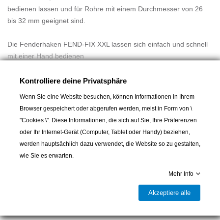
bedienen lassen und für Rohre mit einem Durchmesser von 26
bis 32 mm geeignet sind.
Die Fenderhaken FEND-FIX XXL lassen sich einfach und schnell
mit einer Hand bedienen
Mehr lesen
Wir alle kennen diese mühsame und lästige Arbeit, das Fenderseil
Kontrolliere deine Privatsphäre
an der Reling zu befestigen. Normalerweise muss man sie mit
Wenn Sie eine Website besuchen, können Informationen in Ihrem
beiden Händen festbinden, und die noch nicht montierten Fender
Browser gespeichert oder abgerufen werden, meist in Form von \
liegen auf dem Deck herum, mit dem Risiko, dass sie über Bord
"Cookies \". Diese Informationen, die sich auf Sie, Ihre Präferenzen
geschleudert werden.
oder Ihr Internet-Gerät (Computer, Tablet oder Handy) beziehen,
werden hauptsächlich dazu verwendet, die Website so zu gestalten,
Die Höhe ist selten von Anfang an richtig eingestellt, sodass
wie Sie es erwarten.
In den Warenkorb
mühsame Anpassungen erforderlich sind. Damit der Fender nicht
zur Seite geschleudert wird, muss das Fenderseil so fest an der
Mehr Info
Reling befestigt werden, dass es sich nur schwer lösen lässt.

Lieferbar und im Laden erhältlich
Akzeptiere alle
Teilen
Wenn das Boot schwankt, wird die Handhabung der Fender noch