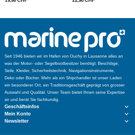
19,90 CHF
22,90 CHF
Durchmesser von 4 bis 10 mm
- Spritzguss aus weißem, robustem und witterungsbeständigem
Kunststoff. Maße ca. 115 x 55 x 25 mm.
Seit 1946 bieten wir im Hafen von Ouchy in Lausanne alles an
was der Motor- oder Segelbootbesitzer benötigt: Beschläge,
Seile, Kleider, Sicherheitstechnik, Navigationsinstrumente,
Deko oder Bücher. Mehr als ein Shipchandler ist unser Laden
ein besonderer Ort, ein Traditionsgeschäft geprägt von grosser
Auswahl und Qualität. Unser Team bietet Ihnen seine Expertise
an und berät Sie fachkundig.
keyboard_arrow_down
Geschäftsinfos
keyboard_arrow_down
Mein Konto
keyboard_arrow_down
Newsletter