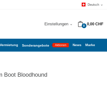
Deutsch
expand_more
Einstellungen
0,00 CHF
expand_more
0
 Vermietung
News
Marke
Sonderangebote
Aktionen
m Boot Bloodhound