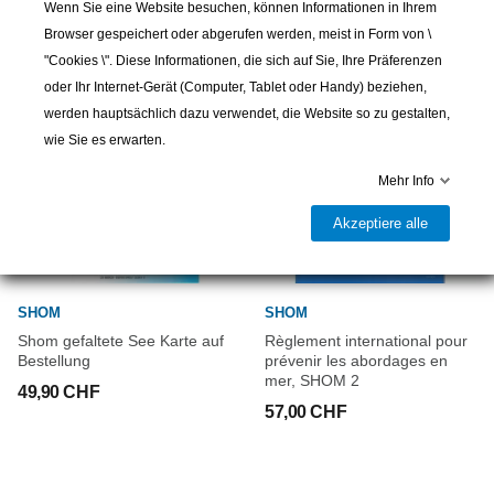
Kategorie:
Autor Imray
Wenn Sie eine Website besuchen, können Informationen in Ihrem
Herausgeber Imray
Browser gespeichert oder abgerufen werden, meist in Form von \
ISBN 9781786794956
"Cookies \". Diese Informationen, die sich auf Sie, Ihre Präferenzen
Ausgabedatum 2023
oder Ihr Internet-Gerät (Computer, Tablet oder Handy) beziehen,
Gedruckt und korrigiert im April 2024
werden hauptsächlich dazu verwendet, die Website so zu gestalten,
Details zur Veröffentlichung Blattformat 640 x 900 mm.
wie Sie es erwarten.
Wasserdicht. Gefaltet in einer Plastikhülle oder flach.
Mehr Info
Akzeptiere alle
SHOM
SHOM
Shom gefaltete See Karte auf
Règlement international pour
Bestellung
prévenir les abordages en
mer, SHOM 2
49,90 CHF
57,00 CHF