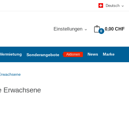
Deutsch
expand_more
Einstellungen
0,00 CHF
expand_more
0
 Vermietung
News
Marke
Sonderangebote
Aktionen
Erwachsene
e Erwachsene