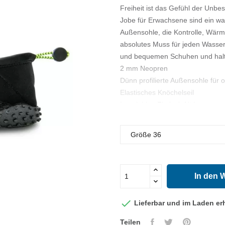
Freiheit ist das Gefühl der Unb
Jobe für Erwachsene sind ein wah
Außensohle, die Kontrolle, Wärm
absolutes Muss für jeden Wassers
und bequemen Schuhen und halte
2 mm Neopren
Dünn profilierte Außensohle für o
Elastisches Knöchelseil
Langlebige Flatlock-Nähte
Vorgeformt
In den 

Lieferbar und im Laden erh
Teilen