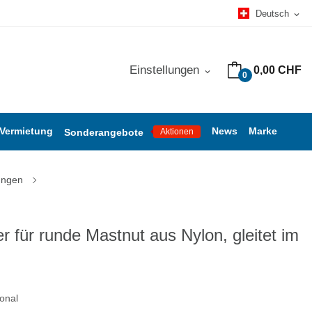
Deutsch
expand_more
Einstellungen
0,00 CHF
expand_more
0
 Vermietung
News
Marke
Sonderangebote
Aktionen
ungen
 für runde Mastnut aus Nylon, gleitet im
ional