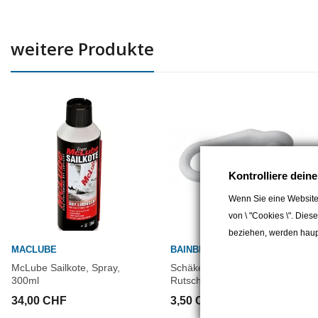
weitere Produkte
Kontrolliere dein
Wenn Sie eine Website
von \ "Cookies \". Dies
beziehen, werden haupt
MACLUBE
BAINBRIDGE INTERNATIONAL
McLube Sailkote, Spray,
Schäkel für Grosssegel-
300ml
Rutscher aus Nylon
34,00 CHF
3,50 CHF