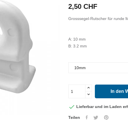
2,50 CHF
Grosssegel-Rutscher für runde Ma
A: 10 mm
B: 3.2 mm
In den 

Lieferbar und im Laden erh
Teilen