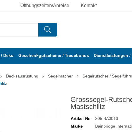
Öffnungszeiten/Anreise
Kontakt
/ Deko
Geschenkgutscheine / Treuebonus
Dienstleistungen /
Decksausrüstung
Segelmacher
Segelrutscher / Segelführ
litz
Grosssegel-Rutscher
Mastschlitz
Artikel-Nr.
205.BA0013
Marke
Bainbridge Internat