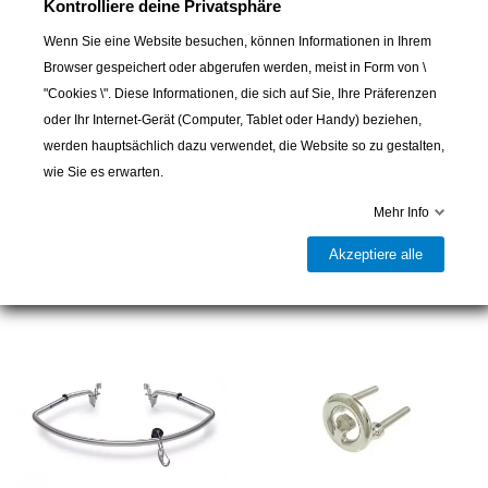
Kontrolliere deine Privatsphäre
In den Warenkorb
Wenn Sie eine Website besuchen, können Informationen in Ihrem

Browser gespeichert oder abgerufen werden, meist in Form von \
Letzter Artikel auf Lager
"Cookies \". Diese Informationen, die sich auf Sie, Ihre Präferenzen
Teilen
oder Ihr Internet-Gerät (Computer, Tablet oder Handy) beziehen,
werden hauptsächlich dazu verwendet, die Website so zu gestalten,
wie Sie es erwarten.
Mehr Info
16 andere Artikel in der gleichen
Kategorie:
Akzeptiere alle