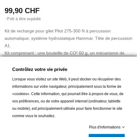
99,90 CHF
Prêt à être expédié
Kit de recharge pour gilet Pilot 275-300 N à percussion
automatique, système hydrostatique Hammar. Tête de percussion
A1.
Kit comprenant : une bouteille de CO² 60 g, un mécanisme de
déclenchement hydrostatique et une clé.
La tête de percussion hydrostatique Hammar doit être remplacée
Contrôlez votre vie privée
tous les 4 à 5 ans.
Lorsque vous visitez un site Web, il peut stocker ou récupérer des
informations sur votre navigateur, principalement sous la forme de
«cookies». Cette information, qui pourrait être à propos de vous, de
vos préférences, ou de votre appareil internet (ordinateur, tablette
ou mobile), est principalement utilisée pour faire fonctionner le site
comme vous le souhaitez.
Ajouter au panier
Plus d'informations