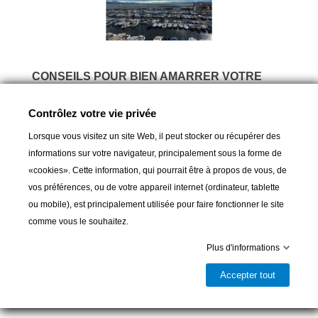
CONSEILS POUR BIEN AMARRER VOTRE
BATEAU
Contrôlez votre vie privée
Soyons clairs…votre bateau passe la plupart de son
temps au port ou au mouillage …. Il est donc primordial
Lorsque vous visitez un site Web, il peut stocker ou récupérer des
de savoir comment bien l’amarrer pour le retrouver en
informations sur votre navigateur, principalement sous la forme de
bon état ….
«cookies». Cette information, qui pourrait être à propos de vous, de
vos préférences, ou de votre appareil internet (ordinateur, tablette
Lire plus
ou mobile), est principalement utilisée pour faire fonctionner le site
comme vous le souhaitez.
Plus d'informations
Accepter tout
BLOG