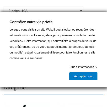
A partir de :
12,00 CHF
Contrôlez votre vie privée
Lorsque vous visitez un site Web, il peut stocker ou récupérer des
informations sur votre navigateur, principalement sous la forme de
Ajouter au panier
«cookies». Cette information, qui pourrait être à propos de vous, de
vos préférences, ou de votre appareil internet (ordinateur, tablette

Livrable et disponible en magasin
ou mobile), est principalement utilisée pour faire fonctionner le site
Partager
comme vous le souhaitez.
Plus d'informations
Accepter tout
16 autres produits dans la même
catégorie :