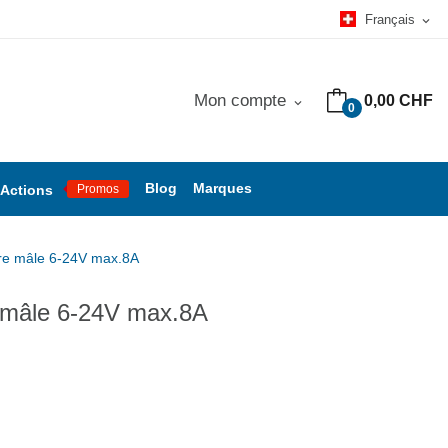
Français
expand_more
Mon compte
0,00 CHF
expand_more
0
Blog
Marques
Actions
Promos
are mâle 6-24V max.8A
e mâle 6-24V max.8A